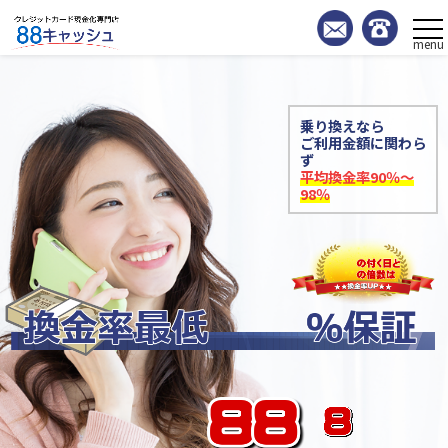
menu
乗り換えなら
ご利用金額に関わら
ず
平均換金率90％～
98％