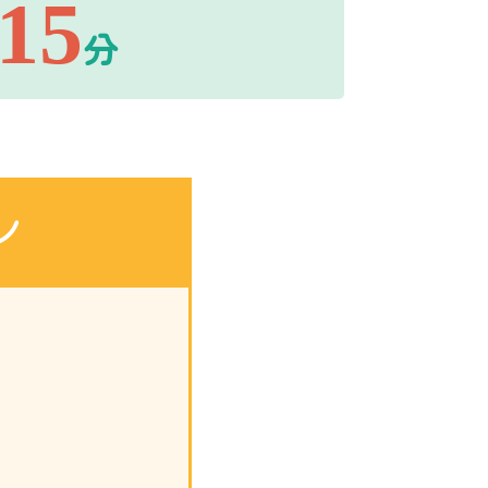
15
分
ン