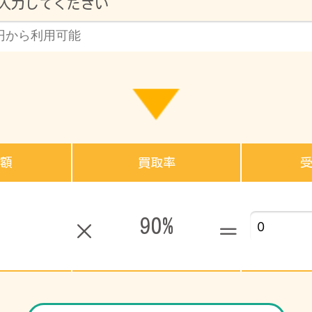
入力してください
額
買取率
90%
円
×
＝