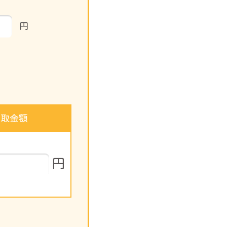
円
受取金額
円