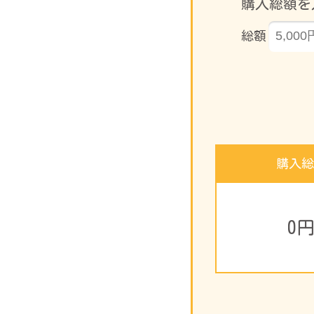
購入総額を
総額
購入総
0