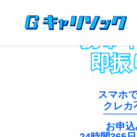
携帯
即振
スマホ
クレカ
お申込
24時間365