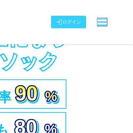
ログイン
金化なら
ソック
90
%
率
80
%
も