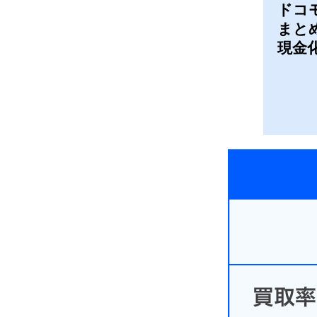
ドコ
まと
現金