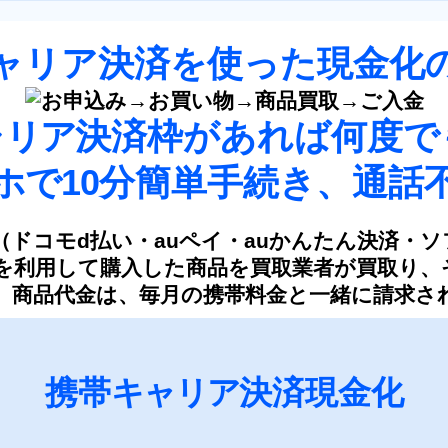
ャリア決済を使った
現金化
ャリア
決済枠があれば
何度で
ホで10
分簡単手続き、
通話
（ドコモd払い・auペイ・auかんたん決済・
を利用して購入した商品を買取業者が買取り、
。商品代金は、毎月の携帯料金と一緒に請求さ
携帯
キャリア
決済現金化