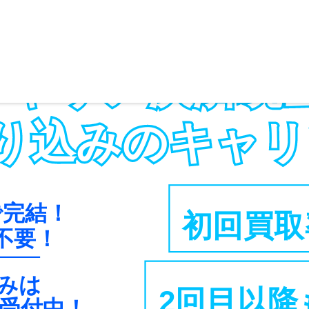
キャリア決済現
り込みのキャリ
で完結！
初回買取
不要！
みは
2回目以降
日受付中！