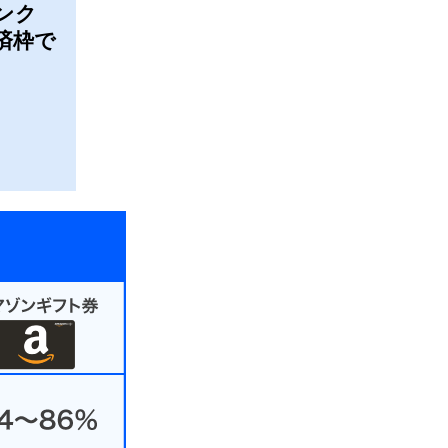
ンク
済枠で