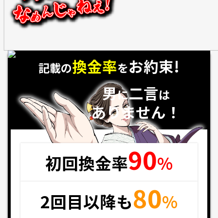
換金率
お約束!
記載の
を
男
二言
に
は
ありません！
90
初回換金率
%
80
2回目以降も
%