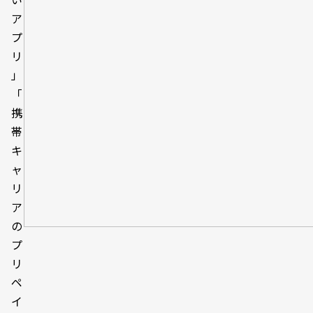
ア
プ
リ
」
「
携
帯
キ
ャ
リ
ア
の
プ
リ
ペ
イ