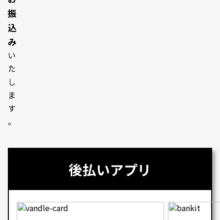
振
込
み
い
た
し
ま
す
。
後払いアプリ