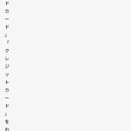
ド
カ
ー
ド
」
「
ク
レ
ジ
ッ
ト
カ
ー
ド
」
を
お