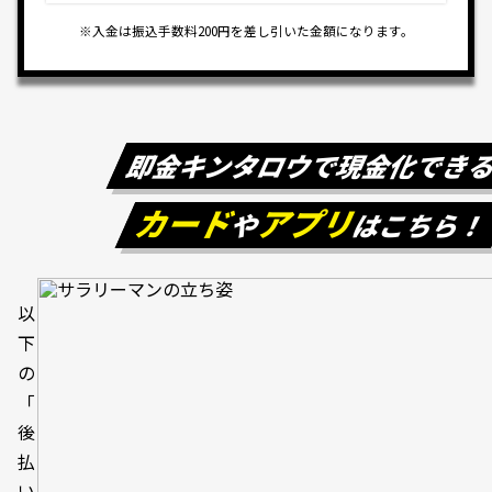
※入金は振込手数料200円を差し引いた金額になります。
即金キンタロウで現金化でき
カード
アプリ
や
はこちら
以
下
の
「
後
払
い