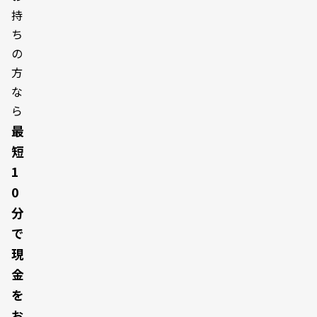
持
ち
の
方
な
ら
最
短
1
0
分
で
現
金
を
お