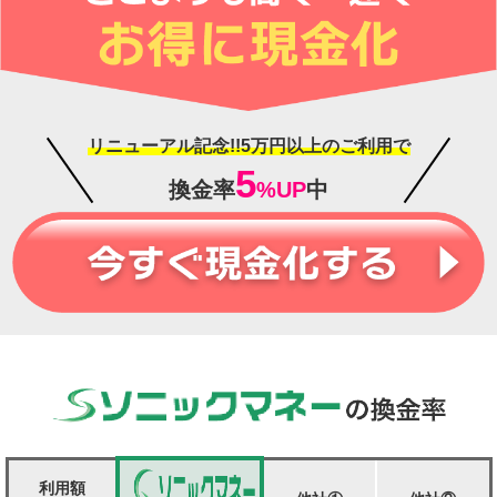
リニューアル記念!!5万円以上のご利用で
5
換金率
%UP
中
利用額