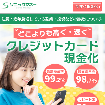
注意：近年急増している副業・投資などの詐欺について
近年
・X（旧Twitter）・Instagram・投資サイト・副業サイト等で資金を調達するため
に弊社お申込みフォームを案内された
・当サイトの利用に際して身分証やクレジットカードの偽造をして申込をする
等、大変悪質な事案が発生しております。
資金調達のために弊社を紹介された場合は詐欺の可能性が高いです
※弊社は投資や副業関連の業者とは一切関わりはありません
今後も悪質性の高い事案が、弊社で発生した場合は
警察からの捜査協力依頼には全面的に協力させて頂きます。
申込者本人に犯罪の認識がなくても行動に移すだけでも、犯罪加害者として取り
扱われ、刑事・民事両面での責任を負う事になります。
ご自身が加害者にならないため、詐欺行為への加担は絶対におやめください！！