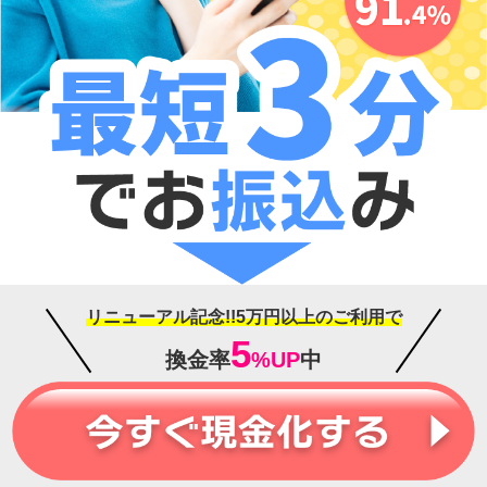
リニューアル記念!!5万円以上のご利用で
5
換金率
%UP
中